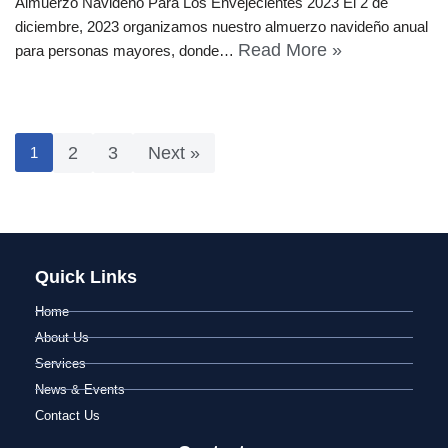
Almuerzo Navideño Para Los Envejecientes 2023 El 2 de
diciembre, 2023 organizamos nuestro almuerzo navideño anual
Read More »
para personas mayores, donde…
2
3
Next »
1
Quick Links
Home
About Us
Services
News & Events
Contact Us