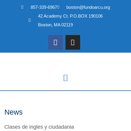
857-339-6967
boston@fundoarcu.org
Skip
42 Academy Ct. P.O.BOX 190106
to
content
Boston, MA 02119
News
Clases de ingles y ciudadania